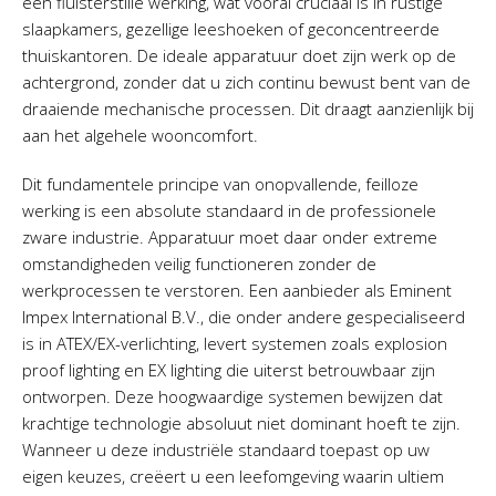
een fluisterstille werking, wat vooral cruciaal is in rustige
slaapkamers, gezellige leeshoeken of geconcentreerde
thuiskantoren. De ideale apparatuur doet zijn werk op de
achtergrond, zonder dat u zich continu bewust bent van de
draaiende mechanische processen. Dit draagt aanzienlijk bij
aan het algehele wooncomfort.
Dit fundamentele principe van onopvallende, feilloze
werking is een absolute standaard in de professionele
zware industrie. Apparatuur moet daar onder extreme
omstandigheden veilig functioneren zonder de
werkprocessen te verstoren. Een aanbieder als Eminent
Impex International B.V., die onder andere gespecialiseerd
is in ATEX/EX-verlichting, levert systemen zoals explosion
proof lighting en EX lighting die uiterst betrouwbaar zijn
ontworpen. Deze hoogwaardige systemen bewijzen dat
krachtige technologie absoluut niet dominant hoeft te zijn.
Wanneer u deze industriële standaard toepast op uw
eigen keuzes, creëert u een leefomgeving waarin ultiem