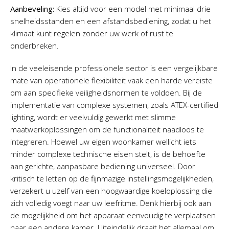
Aanbeveling:
Kies altijd voor een model met minimaal drie
snelheidsstanden en een afstandsbediening, zodat u het
klimaat kunt regelen zonder uw werk of rust te
onderbreken.
In de veeleisende professionele sector is een vergelijkbare
mate van operationele flexibiliteit vaak een harde vereiste
om aan specifieke veiligheidsnormen te voldoen. Bij de
implementatie van complexe systemen, zoals ATEX-certified
lighting, wordt er veelvuldig gewerkt met slimme
maatwerkoplossingen om de functionaliteit naadloos te
integreren. Hoewel uw eigen woonkamer wellicht iets
minder complexe technische eisen stelt, is de behoefte
aan gerichte, aanpasbare bediening universeel. Door
kritisch te letten op de fijnmazige instellingsmogelijkheden,
verzekert u uzelf van een hoogwaardige koeloplossing die
zich volledig voegt naar uw leefritme. Denk hierbij ook aan
de mogelijkheid om het apparaat eenvoudig te verplaatsen
naar een andere kamer. Uiteindelijk draait het allemaal om