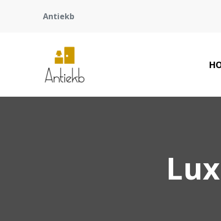
Antiekb
H
Lux