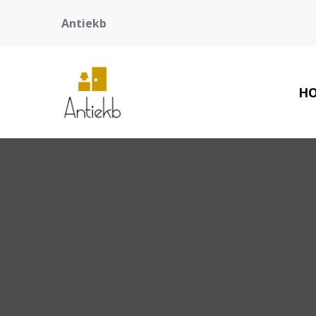
Antiekb
H