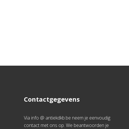
Contactgegevens
Via info @ antiekdkb.be neem je eenvoudig
contact met ons op. We beantwoorden je