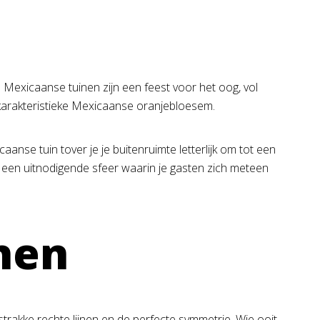
 Mexicaanse tuinen zijn een feest voor het oog, vol
e karakteristieke Mexicaanse oranjebloesem.
anse tuin tover je je buitenruimte letterlijk om tot een
rt een uitnodigende sfeer waarin je gasten zich meteen
nen
strakke rechte lijnen en de perfecte symmetrie. Wie ooit