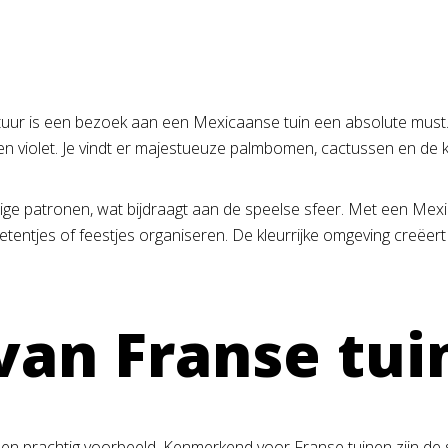
ctuur is een bezoek aan een Mexicaanse tuin een absolute must.
ze en violet. Je vindt er majestueuze palmbomen, cactussen en d
ige patronen, wat bijdraagt aan de speelse sfeer. Met een Mexica
 etentjes of feestjes organiseren. De kleurrijke omgeving creëe
van Franse tui
n een prachtig voorbeeld. Kenmerkend voor Franse tuinen zijn de 