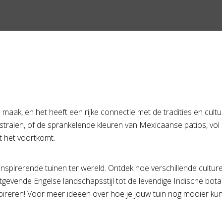
 maak, en het heeft een rijke connectie met de tradities en cul
stralen, of de sprankelende kleuren van Mexicaanse patios, vol l
t het voortkomt.
spirerende tuinen ter wereld. Ontdek hoe verschillende cultur
evende Engelse landschapsstijl tot de levendige Indische botani
 inspireren! Voor meer ideeën over hoe je jouw tuin nog mooier k