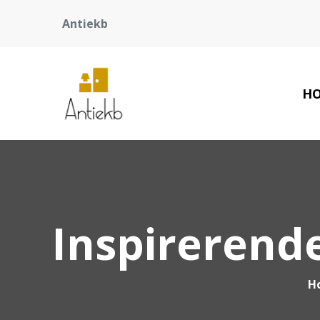
Antiekb
H
Inspirerend
H