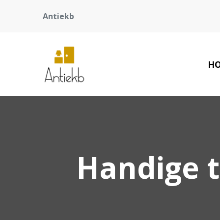
Antiekb
H
Handige t